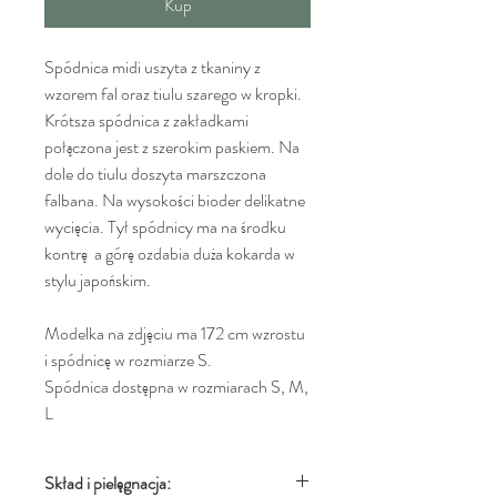
Kup
Spódnica midi uszyta z tkaniny z
wzorem fal oraz tiulu szarego w kropki.
Krótsza spódnica z zakładkami
połączona jest z szerokim paskiem. Na
dole do tiulu doszyta marszczona
falbana. Na wysokości bioder delikatne
wycięcia. Tył spódnicy ma na środku
kontrę a górę ozdabia duża kokarda w
stylu japońskim.
Modelka na zdjęciu ma 172 cm wzrostu
i spódnicę w rozmiarze S.
Spódnica dostępna w rozmiarach S, M,
L
Skład i pielęgnacja: