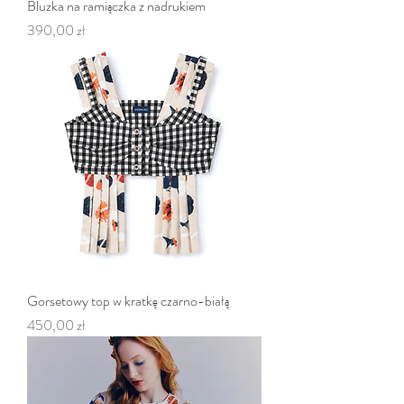
Bluzka na ramiączka z nadrukiem
Cena
390,00 zł
Gorsetowy top w kratkę czarno-białą
Cena
450,00 zł