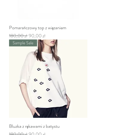
Pomarańczowy top z wiązaniem
Regularna cena
Cena rabatowa
180,00 zł
90,00 zł
Sample Sale
Bluzka z rękawami z batystu
Regularna cena
Cena rabatowa
180,00 zł
90,00 zł