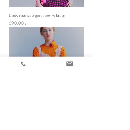
Body różowe z gorsetem w kratę
Cena
690,00 zł
Bluzka pomarańczowa z wstawkami
Regularna cena
Cena rabatowa
390,00 zł
120,00 zł
Selected Works