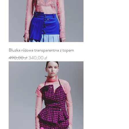
Bluzka różowa transparentna z topem
Regularna cena
Cena rabatowa
490,00 zł
340,00 zł