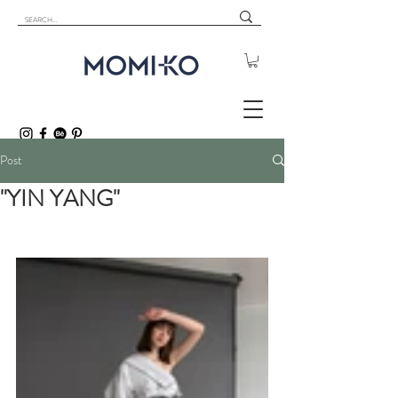
Post
"YIN YANG"