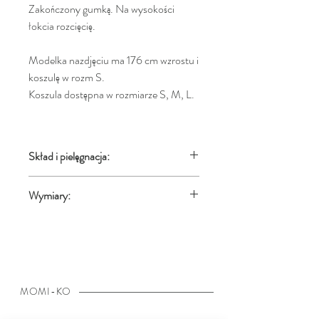
Zakończony gumką. Na wysokości
łokcia rozcięcię.
Modelka nazdjęciu ma 176 cm wzrostu i
koszulę w rozm S.
Koszula dostępna w rozmiarze S, M, L.
Skład i pielęgnacja:
98% bawełna, 2% elastan. Można prać w
Wymiary:
pralce w 40C.
Cm
S
M
L
Dł. Całk.
70
70
72
Biust
94
98
104
MOMI-KO