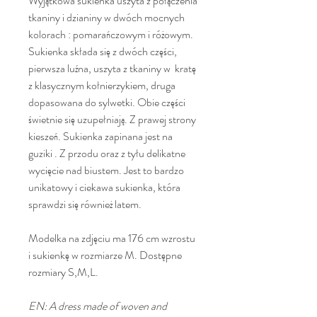
Wyjątkowa sukienka uszyta z połączenia
tkaniny i dzianiny w dwóch mocnych
kolorach : pomarańczowym i różowym.
Sukienka składa się z dwóch części,
pierwsza luźna, uszyta z tkaniny w kratę
z klasycznym kołnierzykiem, druga
dopasowana do sylwetki. Obie części
świetnie się uzupełniają. Z prawej strony
kieszeń. Sukienka zapinana jest na
guziki . Z przodu oraz z tyłu delikatne
wycięcie nad biustem. Jest to bardzo
unikatowy i ciekawa sukienka, która
sprawdzi się również latem.
Modelka na zdjęciu ma 176 cm wzrostu
i sukienkę w rozmiarze M. Dostępne
rozmiary S,M,L.
EN: A dress made of woven and